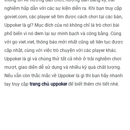
nghiệm hấp dẫn với các sự kiện diễn ra. Khi bạn truy cập
goviet.com, các player sẽ tìm được cách chơi tại các bàn,
Uppoker là gì? Mục đích của nó không chỉ là trò chơi bài
phổ biến vì nó đem lại sự minh bạch và công bằng. Cùng
với go viet.viet, thông báo mới nhất cũng sẽ liên tục được
cập nhật, cùng với việc trò chuyện với các player khác.
Uppoker là gì và chúng thử tất cả nhờ ở trải nghiệm chơi
mượt, giao diện dễ sử dụng và nhiều kỳ quà chất lượng.
Nếu vẫn còn thắc mắc về Uppoker là gì thì bạn hãy nhanh
tay truy cập
trang chủ uppoker
để biết thêm chi tiết nhé.