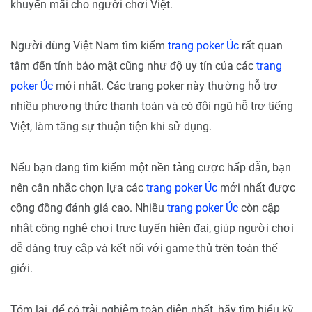
khuyến mãi cho người chơi Việt.
Người dùng Việt Nam tìm kiếm
trang poker Úc
rất quan
tâm đến tính bảo mật cũng như độ uy tín của các
trang
poker Úc
mới nhất. Các trang poker này thường hỗ trợ
nhiều phương thức thanh toán và có đội ngũ hỗ trợ tiếng
Việt, làm tăng sự thuận tiện khi sử dụng.
Nếu bạn đang tìm kiếm một nền tảng cược hấp dẫn, bạn
nên cân nhắc chọn lựa các
trang poker Úc
mới nhất được
cộng đồng đánh giá cao. Nhiều
trang poker Úc
còn cập
nhật công nghệ chơi trực tuyến hiện đại, giúp người chơi
dễ dàng truy cập và kết nối với game thủ trên toàn thế
giới.
Tóm lại, để có trải nghiệm toàn diện nhất, hãy tìm hiểu kỹ