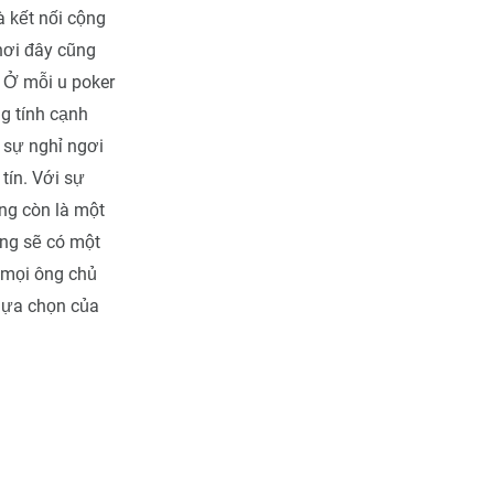
à kết nối cộng
nơi đây cũng
. Ở mỗi u poker
g tính cạnh
 sự nghỉ ngơi
tín. Với sự
ông còn là một
ằng sẽ có một
 mọi ông chủ
 lựa chọn của