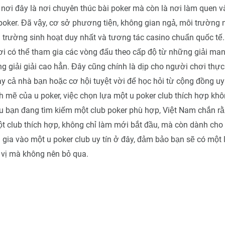
c nơi đây là nơi chuyên thúc bài poker mà còn là nơi làm quen v
ker. Đã vậy, cơ sở phương tiện, không gian ngả, môi trường 
i trường sinh hoạt duy nhất và tương tác casino chuẩn quốc tế
ơi có thể tham gia các vòng đấu theo cấp độ từ những giải man
g giải giải cao hẳn. Đây cũng chính là dịp cho người chơi thực
y cả nhà bạn hoặc cơ hội tuyệt vời để học hỏi từ cộng đồng uy 
h mẽ của u poker, việc chọn lựa một u poker club thích hợp kh
u bạn đang tìm kiếm một club poker phù hợp, Việt Nam chắn r
t club thích hợp, không chỉ làm mới bắt đầu, mà còn dành cho
gia vào một u poker club uy tín ở đây, đảm bảo bạn sẽ có một
hú vị mà không nên bỏ qua.