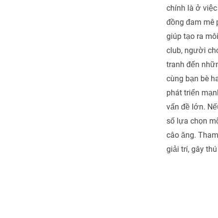
chính là ở việ
đồng đam mê po
giúp tạo ra mô
club, người ch
tranh đến nhữn
cùng bạn bè ha
phát triển mạn
vấn đề lớn. Nế
số lựa chọn mộ
câo ăng. Tham 
giải trí, gây t