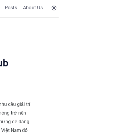
Posts
About Us
|
ub
hu cầu giải trí
hóng trở nên
nhưng dễ dàng
i Việt Nam đó