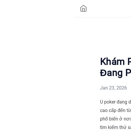
Khám P
Đang P
Jan 23, 2026
U poker đang d
cao cấp đến từ
phổ biến ở nơ
tìm kiếm thứ s