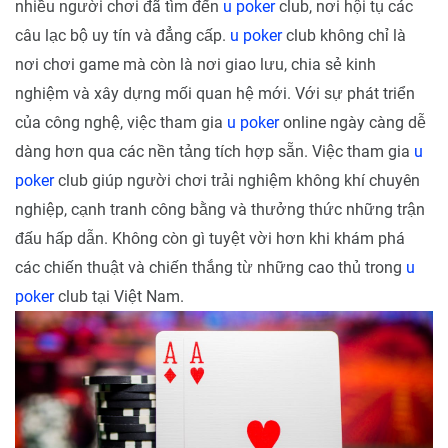
nhiều người chơi đã tìm đến
u poker
club, nơi hội tụ các
câu lạc bộ uy tín và đẳng cấp.
u poker
club không chỉ là
nơi chơi game mà còn là nơi giao lưu, chia sẻ kinh
nghiệm và xây dựng mối quan hệ mới. Với sự phát triển
của công nghệ, việc tham gia
u poker
online ngày càng dễ
dàng hơn qua các nền tảng tích hợp sẵn. Việc tham gia
u
poker
club giúp người chơi trải nghiệm không khí chuyên
nghiệp, cạnh tranh công bằng và thưởng thức những trận
đấu hấp dẫn. Không còn gì tuyệt vời hơn khi khám phá
các chiến thuật và chiến thắng từ những cao thủ trong
u
poker
club tại Việt Nam.