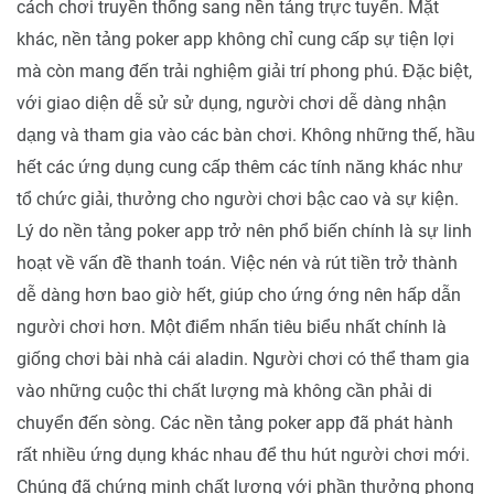
cách chơi truyền thống sang nền tảng trực tuyến. Mặt
khác, nền tảng poker app không chỉ cung cấp sự tiện lợi
mà còn mang đến trải nghiệm giải trí phong phú. Đặc biệt,
với giao diện dễ sử sử dụng, người chơi dễ dàng nhận
dạng và tham gia vào các bàn chơi. Không những thế, hầu
hết các ứng dụng cung cấp thêm các tính năng khác như
tổ chức giải, thưởng cho người chơi bậc cao và sự kiện.
Lý do nền tảng poker app trở nên phổ biến chính là sự linh
hoạt về vấn đề thanh toán. Việc nén và rút tiền trở thành
dễ dàng hơn bao giờ hết, giúp cho ứng ớng nên hấp dẫn
người chơi hơn. Một điểm nhấn tiêu biểu nhất chính là
giống chơi bài nhà cái aladin. Người chơi có thể tham gia
vào những cuộc thi chất lượng mà không cần phải di
chuyển đến sòng. Các nền tảng poker app đã phát hành
rất nhiều ứng dụng khác nhau để thu hút người chơi mới.
Chúng đã chứng minh chất lượng với phần thưởng phong