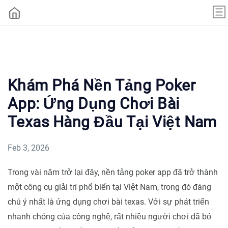
Khám Phá Nền Tảng Poker
App: Ứng Dụng Chơi Bài
Texas Hàng Đầu Tại Việt Nam
Feb 3, 2026
Trong vài năm trở lại đây, nền tảng poker app đã trở thành
một công cụ giải trí phổ biến tại Việt Nam, trong đó đáng
chú ý nhất là ứng dụng chơi bài texas. Với sự phát triển
nhanh chóng của công nghệ, rất nhiều người chơi đã bỏ